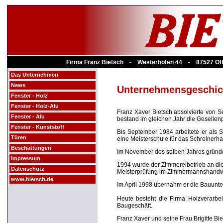
Firma Franz Bietsch • Westerhofen 44 • 87527 Oft
Das Unternehmen
News
Unternehmensgeschic
Fenster - Holz
Fenster - Holz-Alu
Franz Xaver Bietsch absolvierte von S
Fenster - Alu
bestand im gleichen Jahr die Gesellen
Fenster - Kunststoff
Bis September 1984 arbeitete er als 
Türen
eine Meisterschule für das Schreinerh
Beschattungen
Im November des selben Jahres gründe
Impressum
1994 wurde der Zimmereibetrieb an die
Datenschutz
Meisterprüfung im Zimmermannshandw
www.bietsch.de
Im April 1998 übernahm er die Bauunt
Heute besteht die Firma Holzverarbei
Baugeschäft.
Franz Xaver und seine Frau Brigitte Bie